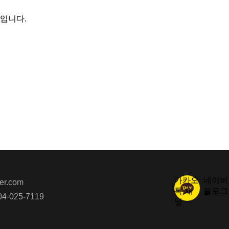
 입니다.
카카오
네이버
r.com
톡 채
블로그
4-025-7119
널