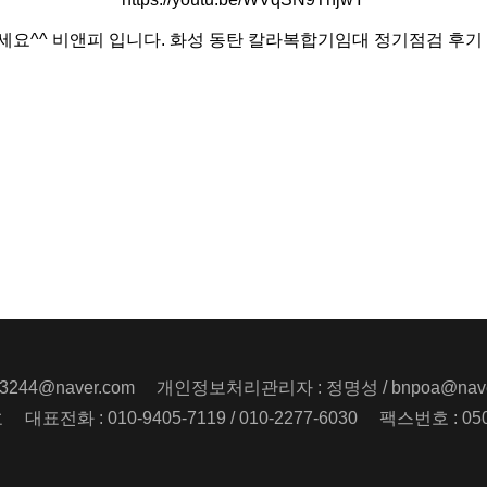
요^^ 비앤피 입니다. 화성 동탄 칼라복합기임대 정기점검 후기
r3244@naver.com
개인정보처리관리자 : 정명성 / bnpoa@nave
호
대표전화 :
010-9405-7119
/
010-2277-6030
팩스번호 : 050