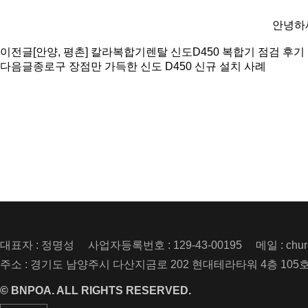
안녕하세
이전글
[안양, 평촌] 칼라복합기렌탈 신도D450 복합기 점검 후기
다음글
종로구 장점만 가득한 신도 D450 신규 설치 사례
대표자 : 정명성
사업자등록번호 : 129-43-00195
메일 :
chu
주소 : 경기도 남양주시 다산지금로 202 현대테라타워 4층 105
© BNPOA. ALL RIGHTS RESERVED.