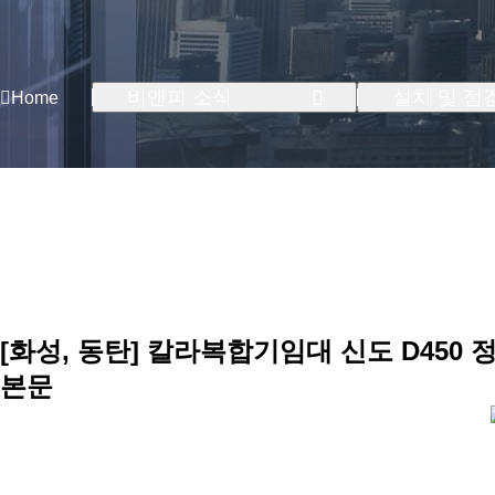
비앤피 소식
설치 및 점
Home
[화성, 동탄] 칼라복합기임대 신도 D450 
본문